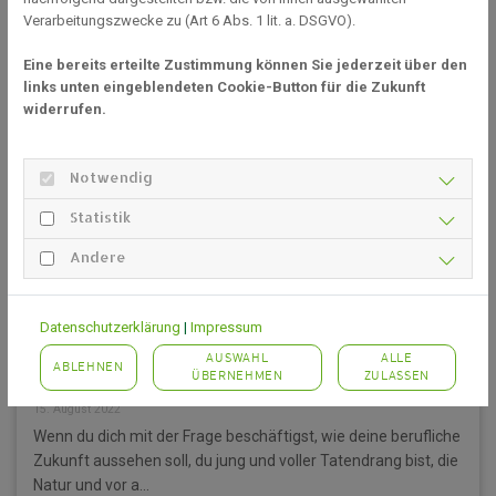
Verarbeitungszwecke zu (Art 6 Abs. 1 lit. a. DSGVO).
Eine bereits erteilte Zustimmung können Sie jederzeit über den
links unten eingeblendeten Cookie-Button für die Zukunft
widerrufen.
Notwendig
Statistik
Andere
Datenschutzerklärung
|
Impressum
Zierpflanzengärtner oder Zierpflanzengärtnerin
werden – beglücke deine Mitmenschen mit
AUSWAHL
ALLE
ABLEHNEN
ÜBERNEHMEN
ZULASSEN
lebenden Pflanzen
15. August 2022
Wenn du dich mit der Frage beschäftigst, wie deine berufliche
Zukunft aussehen soll, du jung und voller Tatendrang bist, die
Natur und vor a...