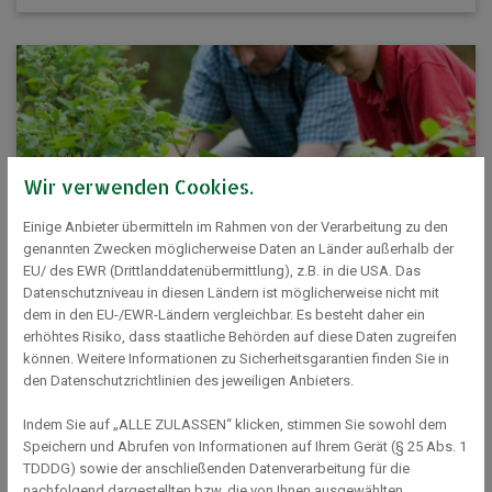
Wir verwenden Cookies.
Einige Anbieter übermitteln im Rahmen von der Verarbeitung zu den
genannten Zwecken möglicherweise Daten an Länder außerhalb der
EU/ des EWR (Drittlanddatenübermittlung), z.B. in die USA. Das
Datenschutzniveau in diesen Ländern ist möglicherweise nicht mit
dem in den EU-/EWR-Ländern vergleichbar. Es besteht daher ein
Grüner Klimaheld oder Grüne Klimaheldin
erhöhtes Risiko, dass staatliche Behörden auf diese Daten zugreifen
werden – als Teil der ‚florreichen Sieben‘ im
können. Weitere Informationen zu Sicherheitsgarantien finden Sie in
Gartenbau
den Datenschutzrichtlinien des jeweiligen Anbieters.
24. Oktober 2022
Du suchst nach einem Berufsbild, in welchem du dein
Indem Sie auf „ALLE ZULASSEN“ klicken, stimmen Sie sowohl dem
Engagement gegen den Klimawandel und für mehr Arten-
Speichern und Abrufen von Informationen auf Ihrem Gerät (§ 25 Abs. 1
und Naturschutz mit einbringen kann...
TDDDG) sowie der anschließenden Datenverarbeitung für die
nachfolgend dargestellten bzw. die von Ihnen ausgewählten