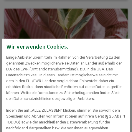
Wir verwenden Cookies.
Einige Anbieter übermitteln im Rahmen von der Verarbeitung zu den
genannten Zwecken möglicherweise Daten an Länder außerhalb der
EU/ des EWR (Drittlanddatenübermittlung), z.B. in die USA. Das
Datenschutzniveau in diesen Ländern ist möglicherweise nicht mit
dem in den EU-/EWR-Ländern vergleichbar. Es besteht daher ein
Gärtner oder Gärtnerin werden – sieben Wege
erhöhtes Risiko, dass staatliche Behörden auf diese Daten zugreifen
zu deinem grünen Traumberuf
können. Weitere Informationen zu Sicherheitsgarantien finden Sie in
den Datenschutzrichtlinien des jeweiligen Anbieters.
08. August 2022
Uralt, von jeder Zeitepoche geprägt und inzwischen in viele
Indem Sie auf „ALLE ZULASSEN“ klicken, stimmen Sie sowohl dem
Fachrichtungen aufgegliedert, erfährt das Berufsbild Gärtner
Speichern und Abrufen von Informationen auf Ihrem Gerät (§ 25 Abs. 1
oder Gärtnerin in u...
TDDDG) sowie der anschließenden Datenverarbeitung für die
nachfolgend dargestellten bzw. die von Ihnen ausgewählten