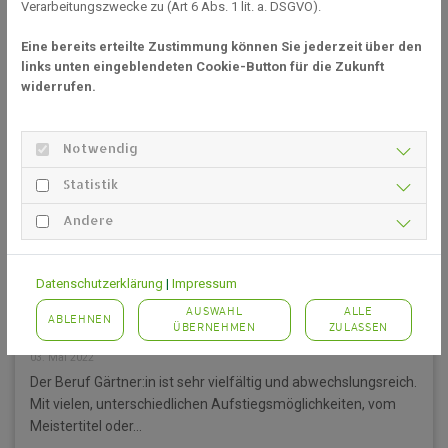
Verarbeitungszwecke zu (Art 6 Abs. 1 lit. a. DSGVO).
Eine bereits erteilte Zustimmung können Sie jederzeit über den
links unten eingeblendeten Cookie-Button für die Zukunft
widerrufen.
Notwendig
Statistik
Andere
Datenschutzerklärung
|
Impressum
Gärtner:in: Ein Job mit Perspektive!
AUSWAHL
ALLE
ABLEHNEN
ÜBERNEHMEN
ZULASSEN
03. Mai 2022
Der Beruf Gärtner:in ist sehr vielfältig und abwechslungsreich.
Mit vielen, unterschiedlichen Aufstiegsmöglichkeiten, vom
Meistertitel oder...